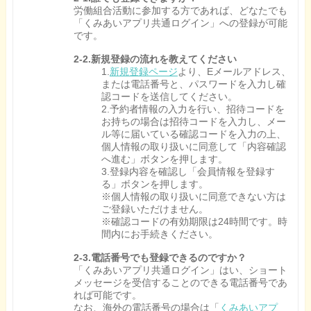
労働組合活動に参加する方であれば、どなたでも
「くみあいアプリ共通ログイン」への登録が可能
です。
2-2.新規登録の流れを教えてください
1.
新規登録ページ
より、Eメールアドレス、
または電話番号と、パスワードを入力し確
認コードを送信してください。
2.予約者情報の入力を行い、招待コードを
お持ちの場合は招待コードを入力し、メー
ル等に届いている確認コードを入力の上、
個人情報の取り扱いに同意して「内容確認
へ進む」ボタンを押します。
3.登録内容を確認し「会員情報を登録す
る」ボタンを押します。
※個人情報の取り扱いに同意できない方は
ご登録いただけません。
※確認コードの有効期限は24時間です。時
間内にお手続きください。
2-3.電話番号でも登録できるのですか？
「くみあいアプリ共通ログイン」はい、ショート
メッセージを受信することのできる電話番号であ
れば可能です。
なお、海外の電話番号の場合は「
くみあいアプ