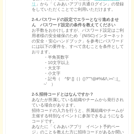
リ
」から「くみあいアプリ共通ログイン」の登録
をしていただくことでご利用いただけます。
2-4.パスワードの設定でエラーとなり進めませ
ん パスワード設定の条件を教えてください
お手数をおかけしますが、パスワード設定はご利
用者様の安全確保のため「(NISC)インターネット
の安全・安心ハンドブック」を参考にパスワード
には以下の要件を、すべて含むことを条件として
おります。
・半角英数字
・10文字以上
・大文字
・小文字
・記号（ ^$*.[]｛｝()?""!@#%&/\,><':;|_
~' ）
2-5.招待コードとはなんですか？
あなたが所属している組織やチームから発行され
ている場合があります。
招待コードの入力を行うと、所属組織やチームが
主催する特別なイベントに参加できるようになる
コードです。
あなたに「くみあいアプリ イベント予約ペー
ジ」のことを教えた方に招待コードがあるか聞い