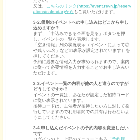
ださい。
又は、
こちらのリンク(https://event.revn.jp/reserv
ations/calendar)から
もご覧いただけます。
3-2.個別のイベントへの申し込みはどこから申し
込めますか？
まず、「申込みできる企画を見る」ボタンを押
し、イベントの一覧を表示します。
「空き情報」列の状況表示（イベントによって◎
や残り○○名」などの表示が設定されています）を
押してください。
予約に必要な情報入力が求められますので、案内
に従って必要情報を入力することでお申し込みい
ただけます。
3-3.イベント一覧の内容が他の人と違うのですが
どうしてですか？
イベントの一覧は、あなたが設定した招待コード
に従い表示されています。
招待コードは、主催者が招待したい方に対して発
行していますので利用者間での共有は行わないよ
うにしてください。
3-4.申し込んだイベントの予約内容を変更したい
です
ログインの上、上部のメニューにある
「予約履